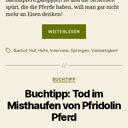
Barhufpferd galoppiert ist und die Sicherheit
spürt, die die Pferde haben, will man gar nicht
mehr an Eisen denken!
„Barhuf
WEITERLESEN
unterwegs
–
Barhuf
,
Huf
,
Hufe
,
Interview
,
Springen
9
,
Vielseitigkeit
Schlagwörter
Fragen
an:
Daniela
Kategorien
BUCHTIPP
&
ihre
Buchtipp: Tod im
beiden
Misthaufen von Pfridolin
Haflinger“
Pferd