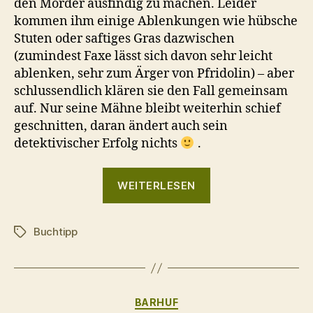
den Mörder ausfindig zu machen. Leider
kommen ihm einige Ablenkungen wie hübsche
Stuten oder saftiges Gras dazwischen
(zumindest Faxe lässt sich davon sehr leicht
ablenken, sehr zum Ärger von Pfridolin) – aber
schlussendlich klären sie den Fall gemeinsam
auf. Nur seine Mähne bleibt weiterhin schief
geschnitten, daran ändert auch sein
detektivischer Erfolg nichts
.
„Buchtipp:
WEITERLESEN
Tod
im
Buchtipp
Misthaufen
Schlagwörter
von
Pfridolin
Pferd“
Kategorien
BARHUF