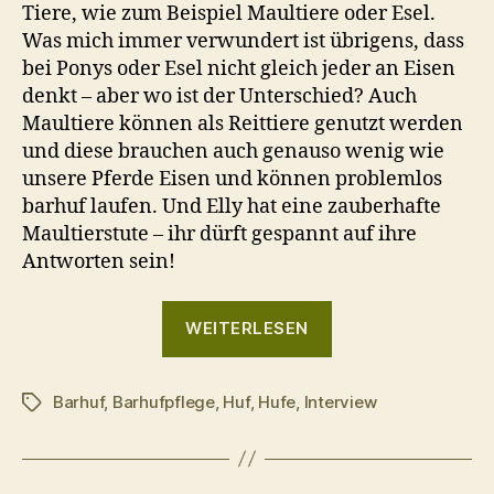
Tiere, wie zum Beispiel Maultiere oder Esel.
Was mich immer verwundert ist übrigens, dass
bei Ponys oder Esel nicht gleich jeder an Eisen
denkt – aber wo ist der Unterschied? Auch
Maultiere können als Reittiere genutzt werden
und diese brauchen auch genauso wenig wie
unsere Pferde Eisen und können problemlos
barhuf laufen. Und Elly hat eine zauberhafte
Maultierstute – ihr dürft gespannt auf ihre
Antworten sein!
„Barhuf
WEITERLESEN
unterwegs
–
Barhuf
,
Barhufpflege
,
Huf
,
Hufe
,
Interview
9
Schlagwörter
Fragen
an:
Elly