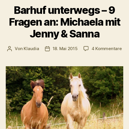
Barhuf unterwegs – 9
Fragen an: Michaela mit
Jenny & Sanna
zu
Von
Klaudia
18. Mai 2015
4 Kommentare
Beitragsautor
Veröffentlichungsdatum
Bar
unt
–
9
Fra
an:
Mic
mit
Jen
&
Sa