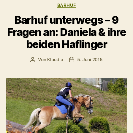
Kategorien
BARHUF
&
Hazel“
Barhuf unterwegs – 9
Fragen an: Daniela & ihre
beiden Haflinger
Von
Klaudia
5. Juni 2015
Beitragsautor
Veröffentlichungsdatum