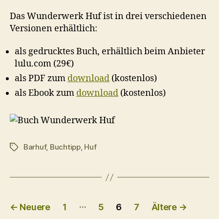
Das Wunderwerk Huf ist in drei verschiedenen
Versionen erhältlich:
als gedrucktes Buch, erhältlich beim Anbieter
lulu.com (29€)
als PDF zum
download
(kostenlos)
als Ebook zum
download
(kostenlos)
Barhuf
,
Buchtipp
,
Huf
Schlagwörter
Seitennummerierung
…
←
Neuere
1
5
6
7
Ältere
→