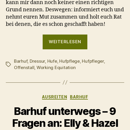
kann mir dann noch keiner einen richtigen
Grund nennen. Deswegen: informiert euch und
nehmt euren Mut zusammen und holt euch Rat
bei denen, die es schon geschafft haben!
„Barhuf
WEITERLESEN
unterwegs
–
Barhuf
,
Dressur
,
Hufe
,
Hufpflege
,
Hufpfleger
9
,
Schlagwörter
Offenstall
,
Working Equitation
Fragen
an:
Claudia
&
Kategorien
AUSREITEN
BARHUF
Veneroso“
Barhuf unterwegs – 9
Fragen an: Elly & Hazel