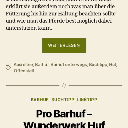
erklärt sie außerdem noch was man über die
Fütterung bis hin zur Haltung beachten sollte
und wie man das Pferde best möglich dabei
unterstützen kann.
„Jedes
WEITERLESEN
Pferd
kann
Ausreiten
,
Barhuf
,
Barhuf unterwegs
barhuf
,
Buchtipp
,
Huf
,
Schlagwörter
Offenstall
laufen“
Kategorien
BARHUF
BUCHTIPP
LINKTIPP
Pro Barhuf –
Wunderwerk Huf