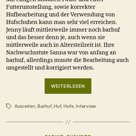
Futterumstellung, sowie korrekter
Hufbearbeitung und der Verwendung von
Hufschuhen kann man sehr viel erreichen.
Jenny läuft mittlerweile immer noch barhuf
und das besser denn je, auch wenn sie
mittlerweile auch in Altersteilzeit ist. Ihre
Nachwuchsstute Sanna war von anfang an
barhuf, allerdings musste die Bearbeitung auch
umgestellt und korrigiert werden.
„Barhuf
WEITERLESEN
unterwegs
–
Ausreiten
,
Barhuf
,
Huf
,
Hufe
,
Interview
9
Schlagwörter
Fragen
an:
Michaela
Kategorien