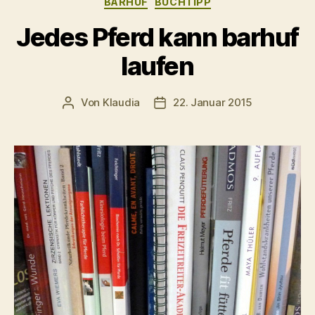
BARHUF
BUCHTIPP
mit
Jenny
Jedes Pferd kann barhuf
&
laufen
Sanna“
Von
Klaudia
22. Januar 2015
Beitragsautor
Veröffentlichungsdatum