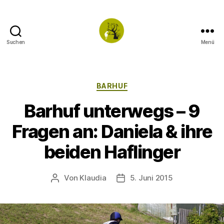
Suchen
Menü
TWO
TONED
Kategorien
BARHUF
Barhuf unterwegs – 9
Fragen an: Daniela & ihre
beiden Haflinger
Von
Klaudia
5. Juni 2015
Beitragsautor
Veröffentlichungsdatum