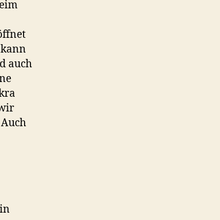
beim
öffnet
 kann
nd auch
ene
kra
wir
. Auch
in