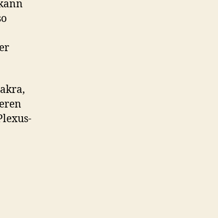
 kann
so
er
akra,
teren
Plexus-