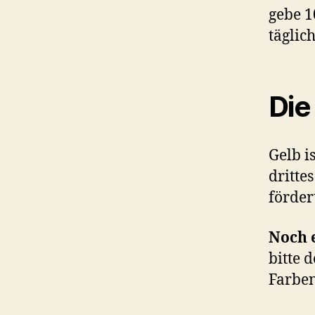
gebe 1
täglic
Die
Gelb i
dritte
förder
Noch e
bitte 
Farben