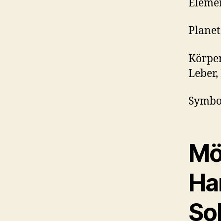
Elemen
Planet
Körpe
Leber,
Symbol
Mö
Ha
So