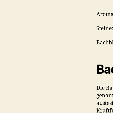
Aromaö
Steine
Bachbl
Ba
Die Ba
genann
austes
Kraftf