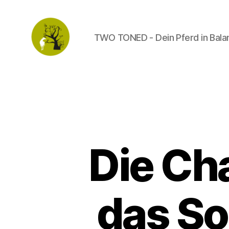
TWO TONED - Dein Pferd in Bala
TWO
TONED
Die Ch
das So