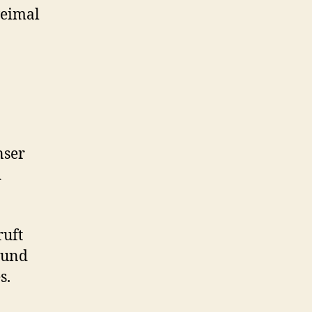
weimal
nser
d
ruft
 und
s.