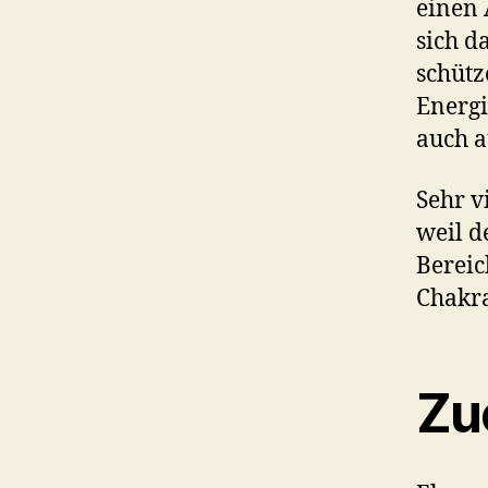
einen 
sich d
schütz
Energi
auch a
Sehr v
weil d
Bereic
Chakra
Zu