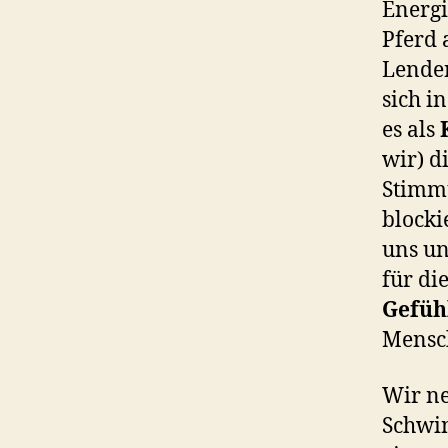
Energi
Pferd 
Lenden
sich i
es als
wir) d
Stimmu
blocki
uns un
für di
Gefüh
Mensc
Wir ne
Schwi