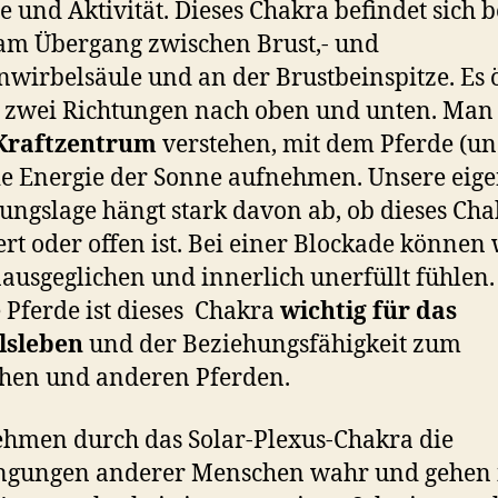
e und Aktivität. Dieses Chakra befindet sich 
am Übergang zwischen Brust,- und
wirbelsäule und an der Brustbeinspitze. Es 
n zwei Richtungen nach oben und unten. Man
Kraftzentrum
verstehen, mit dem Pferde (u
ie Energie der Sonne aufnehmen. Unsere eig
ngslage hängt stark davon ab, ob dieses Cha
ert oder offen ist. Bei einer Blockade können 
ausgeglichen und innerlich unerfüllt fühlen
e Pferde ist dieses Chakra
wichtig für das
lsleben
und der Beziehungsfähigkeit zum
hen und anderen Pferden.
hmen durch das Solar-Plexus-Chakra die
ngungen anderer Menschen wahr und gehen 