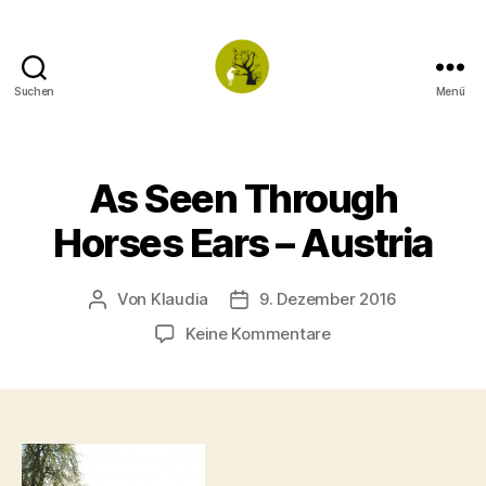
Suchen
Menü
TWO
TONED
As Seen Through
Horses Ears – Austria
Von
Klaudia
9. Dezember 2016
Beitragsautor
Veröffentlichungsdatum
zu
Keine Kommentare
As
Seen
Through
Horses
Ears
–